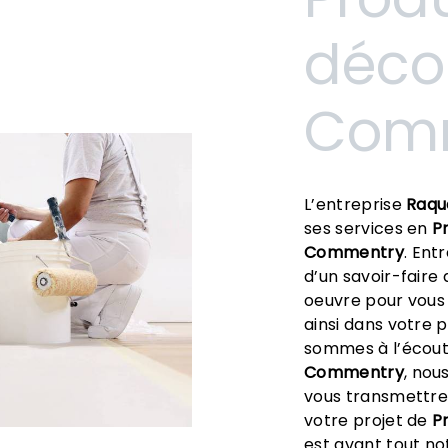
déco
Com
L’entreprise
Raqu
ses services en
P
Commentry
. Ent
d’un savoir-faire
oeuvre pour vous
ainsi dans votre 
sommes à l’écoute
Commentry
, nou
vous transmettre
votre projet de
P
est avant tout no