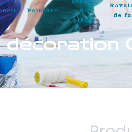
Plaque
Raval
cueil
Peinture
de
de f
plâtre
e décoration
Produ