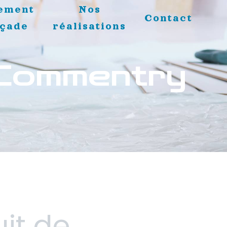
ement
Nos
Contact
açade
réalisations
 Commentry
it de