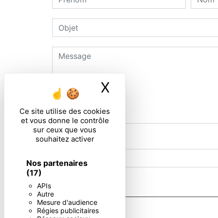
X
Masquer le ban
Ce site utilise des cookies
et vous donne le contrôle
sur ceux que vous
souhaitez activer
Combien font quatre plus huit
Nos partenaires
(17)
En cochant cette case, j'accepte les condi
APIs
Autre
Mesure d'audience
Régies publicitaires