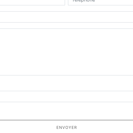
deau des cookies
tions particulières ci-dessous **
ENVOYER