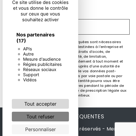
En cochant cette case, j'accepte les conditions
Ce site utilise des cookies
et vous donne le contrôle
particulières ci-dessous **
sur ceux que vous
souhaitez activer
ENVOYER
Nos partenaires
(17)
** Les données personnelles communiquées sont nécessaires
aux fins de vous contacter. Elles sont destinées à l'entreprise et
APIs
ses sous-traitants. Vous disposez de droits d’accès, de
Autre
rectification, d’effacement, de portabilité, de limitation,
Mesure d'audience
d’opposition, de retrait de votre consentement à tout moment et
Régies publicitaires
du droit d’introduire une réclamation auprès d’une autorité de
Réseaux sociaux
contrôle, ainsi que d’organiser le sort de vos données post-
Support
mortem. Vous pouvez exercer ces droits par voie postale ou par
Vidéos
courrier électronique. Un justificatif d'identité pourra vous être
demandé. Nous conservons vos données pendant la période de
prise de contact puis pendant la durée de prescription légale aux
fins probatoire et de gestion des contentieux.
Tout accepter
RECHERCHES FRÉQUENTES
Tout refuser
©
Vistalid
- 2026 - Tous droits réservés -
Mentions
Personnaliser