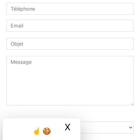
Combien font dix plus six
X
Masquer le ban