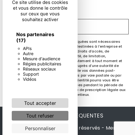
En cochant cette case, j'accepte les conditions
Ce site utilise des cookies
et vous donne le contrôle
particulières ci-dessous **
sur ceux que vous
souhaitez activer
ENVOYER
Nos partenaires
(17)
** Les données personnelles communiquées sont nécessaires
aux fins de vous contacter. Elles sont destinées à l'entreprise et
APIs
ses sous-traitants. Vous disposez de droits d’accès, de
Autre
rectification, d’effacement, de portabilité, de limitation,
Mesure d'audience
d’opposition, de retrait de votre consentement à tout moment et
Régies publicitaires
du droit d’introduire une réclamation auprès d’une autorité de
Réseaux sociaux
contrôle, ainsi que d’organiser le sort de vos données post-
Support
mortem. Vous pouvez exercer ces droits par voie postale ou par
Vidéos
courrier électronique. Un justificatif d'identité pourra vous être
demandé. Nous conservons vos données pendant la période de
prise de contact puis pendant la durée de prescription légale aux
fins probatoire et de gestion des contentieux.
Tout accepter
RECHERCHES FRÉQUENTES
Tout refuser
©
Vistalid
- 2026 - Tous droits réservés -
Mentions
Personnaliser