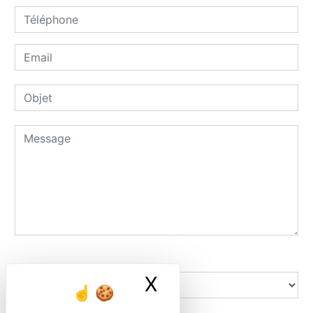
Combien font zero plus quatre
X
Masquer le ban