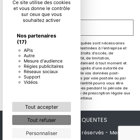
En cochant cette case, j'accepte les conditions
Ce site utilise des cookies
et vous donne le contrôle
particulières ci-dessous **
sur ceux que vous
souhaitez activer
ENVOYER
Nos partenaires
(17)
** Les données personnelles communiquées sont nécessaires
aux fins de vous contacter. Elles sont destinées à l'entreprise et
APIs
ses sous-traitants. Vous disposez de droits d’accès, de
Autre
rectification, d’effacement, de portabilité, de limitation,
Mesure d'audience
d’opposition, de retrait de votre consentement à tout moment et
Régies publicitaires
du droit d’introduire une réclamation auprès d’une autorité de
Réseaux sociaux
contrôle, ainsi que d’organiser le sort de vos données post-
Support
mortem. Vous pouvez exercer ces droits par voie postale ou par
Vidéos
courrier électronique. Un justificatif d'identité pourra vous être
demandé. Nous conservons vos données pendant la période de
prise de contact puis pendant la durée de prescription légale aux
fins probatoire et de gestion des contentieux.
Tout accepter
RECHERCHES FRÉQUENTES
Tout refuser
©
Vistalid
- 2026 - Tous droits réservés -
Mentions
Personnaliser