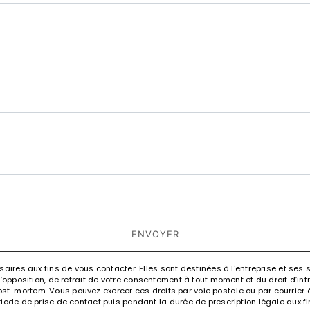
deau des cookies
tions particulières ci-dessous **
ENVOYER
es aux fins de vous contacter. Elles sont destinées à l'entreprise et ses 
n, d’opposition, de retrait de votre consentement à tout moment et du droit d’i
st-mortem. Vous pouvez exercer ces droits par voie postale ou par courrier éle
e de prise de contact puis pendant la durée de prescription légale aux fin