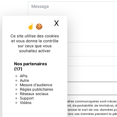
X
Masquer le ban
Ce site utilise des cookies
et vous donne le contrôle
sur ceux que vous
souhaitez activer
Combien font dix plus dix
Nos partenaires
(17)
En cochant cette case, j'accepte les condi
APIs
Autre
Mesure d'audience
Régies publicitaires
Réseaux sociaux
Support
** Les données personnelles communiquées sont nécessair
Vidéos
rectification, d’effacement, de portabilité, de limitatio
contrôle, ainsi que d’organiser le sort de vos données po
demandé. Nous conservons vos données pendant la périod