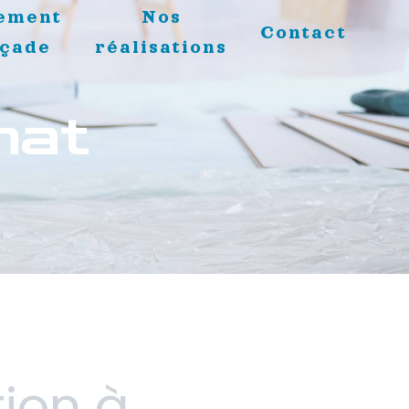
ement
Nos
Contact
açade
réalisations
hat
tion à