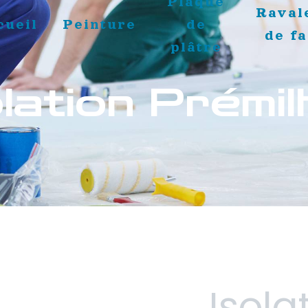
Plaque
Raval
cueil
Peinture
de
de f
plâtre
olation Prémil
Isola